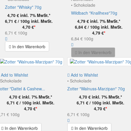
• Schokolade
Zotter "Whisky" 70g
Wildbach "Knallhexe"70g
4,70 €
inkl. 7% MwSt.*
6,71 € / 100g
inkl. MwSt.
4,79 €
inkl. 7% MwSt.*
4,70 €
*
6,84 € / 100g
inkl. MwSt.
6,71 €
100g
4,79 €
*
6,84 €
100g
In den Warenkorb
In den Warenkorb
Add to Wishlist
Add to Wishlist
 Schokolade
• Schokolade
otter "Dattel & Cashew...
Zotter "Walnuss-Marzipan" 70g
4,70 €
inkl. 7% MwSt.*
4,70 €
inkl. 7% MwSt.*
6,71 € / 100g
inkl. MwSt.
6,71 € / 100g
inkl. MwSt.
4,70 €
*
4,70 €
*
,71 €
100g
6,71 €
100g
In den Warenkorb
In den Warenkorb