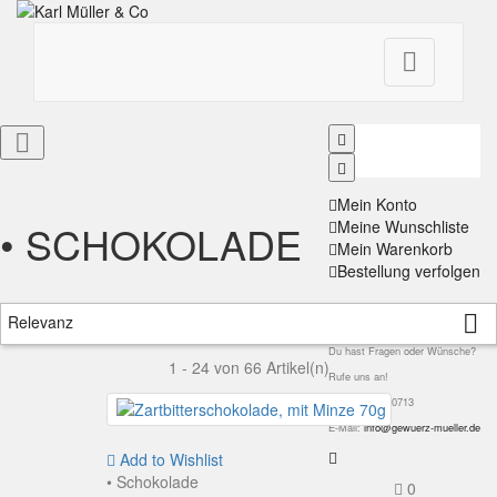


Mein Konto
• SCHOKOLADE
Meine Wunschliste
Mein Warenkorb
Bestellung verfolgen
Kontakt

Relevanz
Du hast Fragen oder Wünsche?
1 - 24 von 66 Artikel(n)
Rufe uns an!
Tel: 0611 - 300713
E-Mail:
info@gewuerz-mueller.de
Add to Wishlist
• Schokolade
0