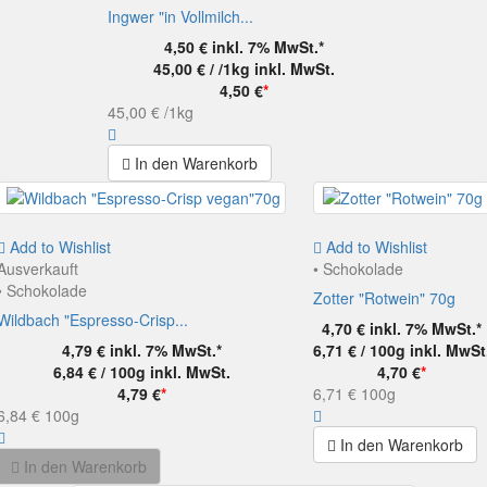
Ingwer "in Vollmilch...
4,50 €
inkl. 7% MwSt.*
45,00 € / /1kg
inkl. MwSt.
4,50 €
*
45,00 €
/1kg
In den Warenkorb
Add to Wishlist
Add to Wishlist
Ausverkauft
• Schokolade
• Schokolade
Zotter "Rotwein" 70g
Wildbach "Espresso-Crisp...
4,70 €
inkl. 7% MwSt.*
4,79 €
inkl. 7% MwSt.*
6,71 € / 100g
inkl. MwSt
6,84 € / 100g
inkl. MwSt.
4,70 €
*
4,79 €
*
6,71 €
100g
6,84 €
100g
In den Warenkorb
In den Warenkorb