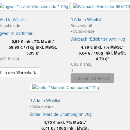
Add to Wishlist
Add to Wishlist
 Schokolade
Ausverkauft
• Schokolade
gwer "in Zartbitter...
Wildbach "Edelbitter 99%"70g
5,99 €
inkl. 7% MwSt.*
59,90 € / /1kg
inkl. MwSt.
4,79 €
inkl. 7% MwSt.*
5,99 €
*
6,84 € / 100g
inkl. MwSt.
9,90 €
/1kg
4,79 €
*
6,84 €
100g
In den Warenkorb
In den Warenkorb
Add to Wishlist
• Schokolade
Zotter "Marc de Champagne" 70g
4,70 €
inkl. 7% MwSt.*
6,71 € / 100g
inkl. MwSt.