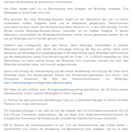
zeitnahen Bereitstellung der gewünschten Informationen.
Ihre Daten werden stets nur zur Beantwortung Ihres Anliegens per WhatsApp verwendet. Eine
Weitergabe an Dritte findet nicht statt.
Bitte beachten Sie, dass WhatsApp Business Zugriff auf das Adressbuch des von uns hierfür
verwendeten mobilen Endgeräts erhält und im Adressbuch gespeicherte Telefonnummern
automatisch an einen Server des Mutterkonzerns Meta Platforms Inc. in den USA überträgt. Für den
Betrieb unseres WhatsApp-Business-Kontos verwenden wir ein mobiles Endgerät, in dessen
Adressbuch ausschließlich die WhatsApp-Kontaktdaten solcher Nutzer gespeichert werden, die mit
uns per WhatsApp auch in Kontakt getreten sind.
Hierdurch wird sichergestellt, dass jede Person, deren WhatsApp- Kontaktdaten in unserem
Adressbuch gespeichert sind, bereits bei erstmaliger Nutzung der App auf seinem Gerät durch
Akzeptanz der WhatsApp-Nutzungsbedingungen in die Übermittlung seiner WhatsApp-Telefonnummer
aus den Adressbüchern seiner Chat-Kontakte gemäß Art. 6 Abs. 1 lit. a DSGVO eingewilligt hat. Eine
Übermittlung von Daten solcher Nutzer, die WhatsApp nicht verwenden und/oder uns nicht über
WhatsApp kontaktiert haben, wird insofern ausgeschlossen.
Zweck und Umfang der Datenerhebung und die weitere Verarbeitung und Nutzung der Daten durch
WhatsApp sowie Ihre diesbezüglichen Rechte und Einstellungsmöglichkeiten zum Schutz Ihrer
Privatsphäre entnehmen Sie bitte den Datenschutzhinweisen von WhatsApp:
https://www.whatsapp.com
/legal
/?eea=1#privacy-policy
Wir haben mit dem Anbieter einen Auftragsverarbeitungsvertrag geschlossen, der die Daten unserer
Seitenbesucher schützt und eine Weitergabe an Dritte untersagt.
Im Rahmen der oben genannten Verarbeitungen kann es zu Datenübertragungen an Server von Meta
Platforms Inc. in den USA kommen.
Für Datenübermittlungen in die USA hat sich der Anbieter dem EU-US-Datenschutzrahmen (EU-US
Data Privacy Framework) angeschlossen, das auf Basis eines Angemessenheitsbeschlusses der
Europäischen Kommission die Einhaltung des europäischen Datenschutzniveaus sicherstellt.
5.2
Im Rahmen der Kontaktaufnahme mit uns (z.B. per Kontaktformular oder E-Mail) werden –
ausschließlich zum Zweck der Bearbeitung und Beantwortung Ihres Anliegens und nur im dafür