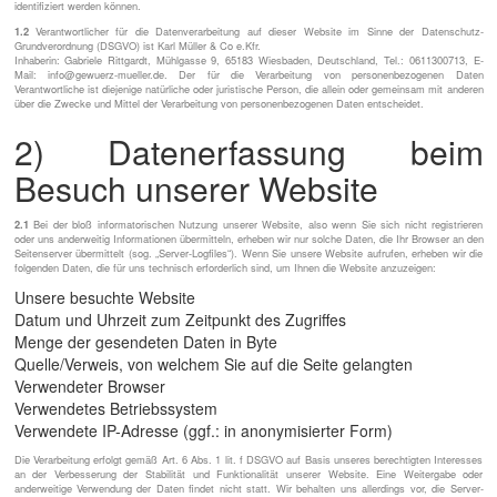
identifiziert werden können.
1.2
Verantwortlicher für die Datenverarbeitung auf dieser Website im Sinne der Datenschutz-
Grundverordnung (DSGVO) ist Karl Müller & Co e.Kfr.
Inhaberin: Gabriele Rittgardt, Mühlgasse 9, 65183 Wiesbaden, Deutschland, Tel.: 0611300713, E-
Mail: info@gewuerz-mueller.de. Der für die Verarbeitung von personenbezogenen Daten
Verantwortliche ist diejenige natürliche oder juristische Person, die allein oder gemeinsam mit anderen
über die Zwecke und Mittel der Verarbeitung von personenbezogenen Daten entscheidet.
2) Datenerfassung beim
Besuch unserer Website
2.1
Bei der bloß informatorischen Nutzung unserer Website, also wenn Sie sich nicht registrieren
oder uns anderweitig Informationen übermitteln, erheben wir nur solche Daten, die Ihr Browser an den
Seitenserver übermittelt (sog. „Server-Logfiles“). Wenn Sie unsere Website aufrufen, erheben wir die
folgenden Daten, die für uns technisch erforderlich sind, um Ihnen die Website anzuzeigen:
Unsere besuchte Website
Datum und Uhrzeit zum Zeitpunkt des Zugriffes
Menge der gesendeten Daten in Byte
Quelle/Verweis, von welchem Sie auf die Seite gelangten
Verwendeter Browser
Verwendetes Betriebssystem
Verwendete IP-Adresse (ggf.: in anonymisierter Form)
Die Verarbeitung erfolgt gemäß Art. 6 Abs. 1 lit. f DSGVO auf Basis unseres berechtigten Interesses
an der Verbesserung der Stabilität und Funktionalität unserer Website. Eine Weitergabe oder
anderweitige Verwendung der Daten findet nicht statt. Wir behalten uns allerdings vor, die Server-