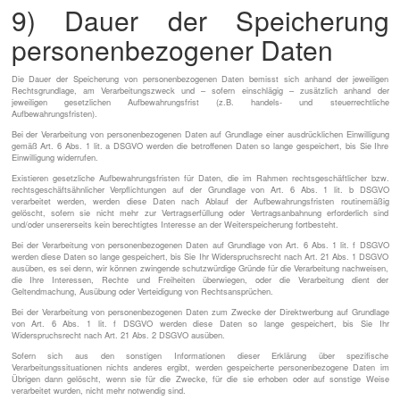
9) Dauer der Speicherung
personenbezogener Daten
Die Dauer der Speicherung von personenbezogenen Daten bemisst sich anhand der jeweiligen
Rechtsgrundlage, am Verarbeitungszweck und – sofern einschlägig – zusätzlich anhand der
jeweiligen gesetzlichen Aufbewahrungsfrist (z.B. handels- und steuerrechtliche
Aufbewahrungsfristen).
Bei der Verarbeitung von personenbezogenen Daten auf Grundlage einer ausdrücklichen Einwilligung
gemäß Art. 6 Abs. 1 lit. a DSGVO werden die betroffenen Daten so lange gespeichert, bis Sie Ihre
Einwilligung widerrufen.
Existieren gesetzliche Aufbewahrungsfristen für Daten, die im Rahmen rechtsgeschäftlicher bzw.
rechtsgeschäftsähnlicher Verpflichtungen auf der Grundlage von Art. 6 Abs. 1 lit. b DSGVO
verarbeitet werden, werden diese Daten nach Ablauf der Aufbewahrungsfristen routinemäßig
gelöscht, sofern sie nicht mehr zur Vertragserfüllung oder Vertragsanbahnung erforderlich sind
und/oder unsererseits kein berechtigtes Interesse an der Weiterspeicherung fortbesteht.
Bei der Verarbeitung von personenbezogenen Daten auf Grundlage von Art. 6 Abs. 1 lit. f DSGVO
werden diese Daten so lange gespeichert, bis Sie Ihr Widerspruchsrecht nach Art. 21 Abs. 1 DSGVO
ausüben, es sei denn, wir können zwingende schutzwürdige Gründe für die Verarbeitung nachweisen,
die Ihre Interessen, Rechte und Freiheiten überwiegen, oder die Verarbeitung dient der
Geltendmachung, Ausübung oder Verteidigung von Rechtsansprüchen.
Bei der Verarbeitung von personenbezogenen Daten zum Zwecke der Direktwerbung auf Grundlage
von Art. 6 Abs. 1 lit. f DSGVO werden diese Daten so lange gespeichert, bis Sie Ihr
Widerspruchsrecht nach Art. 21 Abs. 2 DSGVO ausüben.
Sofern sich aus den sonstigen Informationen dieser Erklärung über spezifische
Verarbeitungssituationen nichts anderes ergibt, werden gespeicherte personenbezogene Daten im
Übrigen dann gelöscht, wenn sie für die Zwecke, für die sie erhoben oder auf sonstige Weise
verarbeitet wurden, nicht mehr notwendig sind.