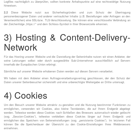
Logfiles nachträglich zu überprüfen, sollten konkrete Anhaltspunkte auf eine rechtswidrige Nutzung
hinweisen.
2.2
Diese Website nutzt aus Sicherheitsgründen und zum Schutz der Übertragung
personenbezogener Daten und anderer vertraulicher Inhalte (z.B. Bestellungen oder Anfragen an den
Verantwortlichen) eine SSL-bzw. TLS-Verschlüsselung. Sie können eine verschlüsselte Verbindung an
der Zeichenfolge „https://“ und dem Schloss-Symbol in Ihrer Browserzeile erkennen.
3) Hosting & Content-Delivery-
Network
Für das Hosting unserer Website und die Darstellung der Seiteninhalte nutzen wir einen Anbieter, der
seine Leistungen selbst oder durch ausgewählte Sub-Unternehmer ausschließlich auf Servern
innerhalb der Europäischen Union erbringt.
Sämtliche auf unserer Website erhobenen Daten werden auf diesen Servern verarbeitet.
Wir haben mit dem Anbieter einen Auftragsverarbeitungsvertrag geschlossen, der den Schutz der
Daten unserer Seitenbesucher sicherstellt und eine unberechtigte Weitergabe an Dritte untersagt.
4) Cookies
Um den Besuch unserer Website attraktiv zu gestalten und die Nutzung bestimmter Funktionen zu
ermöglichen, verwenden wir Cookies, also kleine Textdateien, die auf Ihrem Endgerät abgelegt
werden. Teilweise werden diese Cookies nach Schließen des Browsers automatisch wieder gelöscht
(sog. „Session-Cookies“), teilweise verbleiben diese Cookies länger auf Ihrem Endgerät und
ermöglichen das Speichern von Seiteneinstellungen (sog. „persistente Cookies“). Im letzteren Fall
können Sie die Speicherdauer der Übersicht zu den Cookie-Einstellungen Ihres Webbrowsers
entnehmen.