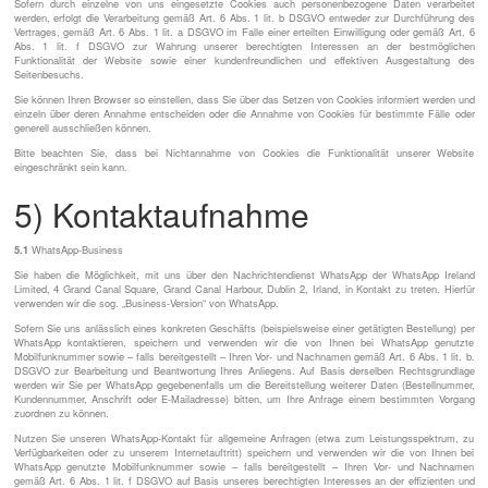
Sofern durch einzelne von uns eingesetzte Cookies auch personenbezogene Daten verarbeitet
werden, erfolgt die Verarbeitung gemäß Art. 6 Abs. 1 lit. b DSGVO entweder zur Durchführung des
Vertrages, gemäß Art. 6 Abs. 1 lit. a DSGVO im Falle einer erteilten Einwilligung oder gemäß Art. 6
Abs. 1 lit. f DSGVO zur Wahrung unserer berechtigten Interessen an der bestmöglichen
Funktionalität der Website sowie einer kundenfreundlichen und effektiven Ausgestaltung des
Seitenbesuchs.
Sie können Ihren Browser so einstellen, dass Sie über das Setzen von Cookies informiert werden und
einzeln über deren Annahme entscheiden oder die Annahme von Cookies für bestimmte Fälle oder
generell ausschließen können.
Bitte beachten Sie, dass bei Nichtannahme von Cookies die Funktionalität unserer Website
eingeschränkt sein kann.
5) Kontaktaufnahme
5.1
WhatsApp-Business
Sie haben die Möglichkeit, mit uns über den Nachrichtendienst WhatsApp der WhatsApp Ireland
Limited, 4 Grand Canal Square, Grand Canal Harbour, Dublin 2, Irland, in Kontakt zu treten. Hierfür
verwenden wir die sog. „Business-Version“ von WhatsApp.
Sofern Sie uns anlässlich eines konkreten Geschäfts (beispielsweise einer getätigten Bestellung) per
WhatsApp kontaktieren, speichern und verwenden wir die von Ihnen bei WhatsApp genutzte
Mobilfunknummer sowie – falls bereitgestellt – Ihren Vor- und Nachnamen gemäß Art. 6 Abs. 1 lit. b.
DSGVO zur Bearbeitung und Beantwortung Ihres Anliegens. Auf Basis derselben Rechtsgrundlage
werden wir Sie per WhatsApp gegebenenfalls um die Bereitstellung weiterer Daten (Bestellnummer,
Kundennummer, Anschrift oder E-Mailadresse) bitten, um Ihre Anfrage einem bestimmten Vorgang
zuordnen zu können.
Nutzen Sie unseren WhatsApp-Kontakt für allgemeine Anfragen (etwa zum Leistungsspektrum, zu
Verfügbarkeiten oder zu unserem Internetauftritt) speichern und verwenden wir die von Ihnen bei
WhatsApp genutzte Mobilfunknummer sowie – falls bereitgestellt – Ihren Vor- und Nachnamen
gemäß Art. 6 Abs. 1 lit. f DSGVO auf Basis unseres berechtigten Interesses an der effizienten und