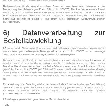
erforderlichen Umfang – personenbezogene Daten verarbeitet.
Rechtsgrundlage für die Verarbeitung dieser Daten ist unser berechtigtes Interesse an der
Beantwortung Ihres Anliegens gemäß Art. 6 Abs. 1 lit. f DSGVO. Zielt Ihre Kontaktierung auf einen
Vertrag ab, so ist zusätzliche Rechtsgrundlage für die Verarbeitung Art. 6 Abs. 1 lit. b DSGVO. Ihre
Daten werden gelöscht, wenn sich aus den Umständen entnehmen lässt, dass der betroffene
Sachverhalt abschließend geklärt ist und sofern keine gesetzlichen Aufbewahrungspflichten
entgegenstehen.
6) Datenverarbeitung zur
Bestellabwicklung
6.1
Soweit für die Vertragsabwicklung zu Liefer- und Zahlungszwecken erforderlich, werden die von
uns erhobenen personenbezogenen Daten gemäß Art. 6 Abs. 1 lit. b DSGVO an das beauftragte
Transportunternehmen und das beauftragte Kreditinstitut weitergegeben.
Sofern wir Ihnen auf Grundlage eines entsprechenden Vertrages Aktualisierungen für Waren mit
digitalen Elementen oder für digitale Produkte schulden, verarbeiten wir die von Ihnen bei der
Bestellung übermittelten Kontaktdaten, um Sie im Rahmen unserer gesetzlichen Informationspflichten
gemäß Art. 6 Abs. 1 lit. c DSGVO persönlich zu informieren. Ihre Kontaktdaten werden hierbei streng
zweckgebunden für Mitteilungen über von uns geschuldete Aktualisierungen verwendet und zu
diesem Zweck durch uns nur insoweit verarbeitet, wie dies für die jeweilige Information erforderlich
ist.
Zur Abwicklung Ihrer Bestellung arbeiten wir ferner mit dem / den nachstehenden Dienstleister(n)
zusammen, die uns ganz oder teilweise bei der Durchführung geschlossener Verträge unterstützen.
An diese Dienstleister werden nach Maßgabe der folgenden Informationen gewisse
personenbezogene Daten übermittelt.
6.2
Weitergabe personenbezogener Daten an Versanddienstleister
- DHL