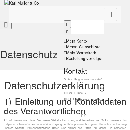


Mein Konto
Meine Wunschliste
Datenschutz
Mein Warenkorb
Bestellung verfolgen
Kontakt
Du hast Fragen oder Wünsche?
Datenschutzerklärung
Rufe uns an!
Tel: 0611 - 300713
1) Einleitung und Kontaktdaten
E-Mail:
info@gewuerz-mueller.de
des Verantwortlichen
0
1.1
Wir freuen uns, dass Sie unsere Website besuchen, und bedanken uns für Ihr Interesse. Im
Folgenden informieren wir Sie über den Umgang mit Ihren personenbezogenen Daten bei der Nutzung
unserer Website. Personenbezogene Daten sind hierbei alle Daten, mit denen Sie persönlich