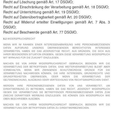
Recht auf Löschung gemäß Art. 17 DSGVO;
Recht auf Einschränkung der Verarbeitung gemäß Art. 18 DSGVO;
Recht auf Unterrichtung gemäß Art. 19 DSGVO;
Recht auf Datenübertragbarkeit gemäß Art. 20 DSGVO;
Recht auf Widerruf erteilter Einwilligungen gemäß Art. 7 Abs. 3
DSGVO;
Recht auf Beschwerde gemäß Art. 77 DSGVO.
8.2
WIDERSPRUCHSRECHT
WENN WIR IM RAHMEN EINER INTERESSENABWÄGUNG IHRE PERSONENBEZOGENEN
DATEN AUFGRUND UNSERES ÜBERWIEGENDEN BERECHTIGTEN INTERESSES
VERARBEITEN, HABEN SIE DAS JEDERZEITIGE RECHT, AUS GRÜNDEN, DIE SICH AUS
IHRER BESONDEREN SITUATION ERGEBEN, GEGEN DIESE VERARBEITUNG WIDERSPRUCH
MIT WIRKUNG FÜR DIE ZUKUNFT EINZULEGEN.
MACHEN SIE VON IHREM WIDERSPRUCHSRECHT GEBRAUCH, BEENDEN WIR DIE
VERARBEITUNG DER BETROFFENEN DATEN. EINE WEITERVERARBEITUNG BLEIBT ABER
VORBEHALTEN, WENN WIR ZWINGENDE SCHUTZWÜRDIGE GRÜNDE FÜR DIE
VERARBEITUNG NACHWEISEN KÖNNEN, DIE IHRE INTERESSEN, GRUNDRECHTE UND
GRUNDFREIHEITEN ÜBERWIEGEN, ODER WENN DIE VERARBEITUNG DER
GELTENDMACHUNG, AUSÜBUNG ODER VERTEIDIGUNG VON RECHTSANSPRÜCHEN DIENT.
WERDEN IHRE PERSONENBEZOGENEN DATEN VON UNS VERARBEITET, UM
DIREKTWERBUNG ZU BETREIBEN, HABEN SIE DAS RECHT, JEDERZEIT WIDERSPRUCH
GEGEN DIE VERARBEITUNG SIE BETREFFENDER PERSONENBEZOGENER DATEN ZUM
ZWECKE DERARTIGER WERBUNG EINZULEGEN. SIE KÖNNEN DEN WIDERSPRUCH WIE
OBEN BESCHRIEBEN AUSÜBEN.
MACHEN SIE VON IHREM WIDERSPRUCHSRECHT GEBRAUCH, BEENDEN WIR DIE
VERARBEITUNG DER BETROFFENEN DATEN ZU DIREKTWERBEZWECKEN.