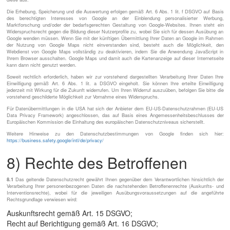
Die Erhebung, Speicherung und die Auswertung erfolgen gemäß Art. 6 Abs. 1 lit. f DSGVO auf Basis
des berechtigten Interesses von Google an der Einblendung personalisierter Werbung,
Marktforschung und/oder der bedarfsgerechten Gestaltung von Google-Websites. Ihnen steht ein
Widerspruchsrecht gegen die Bildung dieser Nutzerprofile zu, wobei Sie sich für dessen Ausübung an
Google wenden müssen. Wenn Sie mit der künftigen Übermittlung Ihrer Daten an Google im Rahmen
der Nutzung von Google Maps nicht einverstanden sind, besteht auch die Möglichkeit, den
Webdienst von Google Maps vollständig zu deaktivieren, indem Sie die Anwendung JavaScript in
Ihrem Browser ausschalten. Google Maps und damit auch die Kartenanzeige auf dieser Internetseite
kann dann nicht genutzt werden.
Soweit rechtlich erforderlich, haben wir zur vorstehend dargestellten Verarbeitung Ihrer Daten Ihre
Einwilligung gemäß Art. 6 Abs. 1 lit. a DSGVO eingeholt. Sie können Ihre erteilte Einwilligung
jederzeit mit Wirkung für die Zukunft widerrufen. Um Ihren Widerruf auszuüben, befolgen Sie bitte die
vorstehend geschilderte Möglichkeit zur Vornahme eines Widerspruchs.
Für Datenübermittlungen in die USA hat sich der Anbieter dem EU-US-Datenschutzrahmen (EU-US
Data Privacy Framework) angeschlossen, das auf Basis eines Angemessenheitsbeschlusses der
Europäischen Kommission die Einhaltung des europäischen Datenschutzniveaus sicherstellt.
Weitere Hinweise zu den Datenschutzbestimmungen von Google finden sich hier:
https://business.safety.google
/intl
/de
/privacy
/
8) Rechte des Betroffenen
8.1
Das geltende Datenschutzrecht gewährt Ihnen gegenüber dem Verantwortlichen hinsichtlich der
Verarbeitung Ihrer personenbezogenen Daten die nachstehenden Betroffenenrechte (Auskunfts- und
Interventionsrechte), wobei für die jeweiligen Ausübungsvoraussetzungen auf die angeführte
Rechtsgrundlage verwiesen wird:
Auskunftsrecht gemäß Art. 15 DSGVO;
Recht auf Berichtigung gemäß Art. 16 DSGVO;