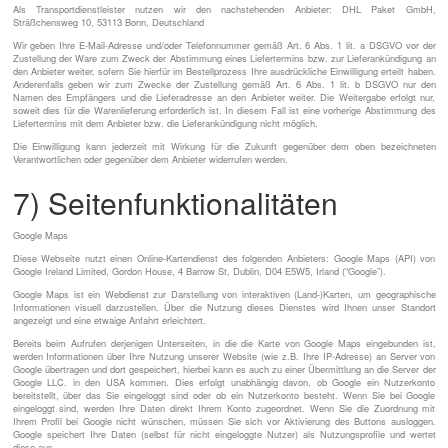
Als Transportdienstleister nutzen wir den nachstehenden Anbieter: DHL Paket GmbH,
Sträßchensweg 10, 53113 Bonn, Deutschland
Wir geben Ihre E-Mail-Adresse und/oder Telefonnummer gemäß Art. 6 Abs. 1 lit. a DSGVO vor der
Zustellung der Ware zum Zweck der Abstimmung eines Liefertermins bzw. zur Lieferankündigung an
den Anbieter weiter, sofern Sie hierfür im Bestellprozess Ihre ausdrückliche Einwilligung erteilt haben.
Anderenfalls geben wir zum Zwecke der Zustellung gemäß Art. 6 Abs. 1 lit. b DSGVO nur den
Namen des Empfängers und die Lieferadresse an den Anbieter weiter. Die Weitergabe erfolgt nur,
soweit dies für die Warenlieferung erforderlich ist. In diesem Fall ist eine vorherige Abstimmung des
Liefertermins mit dem Anbieter bzw. die Lieferankündigung nicht möglich.
Die Einwilligung kann jederzeit mit Wirkung für die Zukunft gegenüber dem oben bezeichneten
Verantwortlichen oder gegenüber dem Anbieter widerrufen werden.
7) Seitenfunktionalitäten
Google Maps
Diese Webseite nutzt einen Online-Kartendienst des folgenden Anbieters: Google Maps (API) von
Google Ireland Limited, Gordon House, 4 Barrow St, Dublin, D04 E5W5, Irland (“Google”).
Google Maps ist ein Webdienst zur Darstellung von interaktiven (Land-)Karten, um geographische
Informationen visuell darzustellen. Über die Nutzung dieses Dienstes wird Ihnen unser Standort
angezeigt und eine etwaige Anfahrt erleichtert.
Bereits beim Aufrufen derjenigen Unterseiten, in die die Karte von Google Maps eingebunden ist,
werden Informationen über Ihre Nutzung unserer Website (wie z.B. Ihre IP-Adresse) an Server von
Google übertragen und dort gespeichert, hierbei kann es auch zu einer Übermittlung an die Server der
Google LLC. in den USA kommen. Dies erfolgt unabhängig davon, ob Google ein Nutzerkonto
bereitstellt, über das Sie eingeloggt sind oder ob ein Nutzerkonto besteht. Wenn Sie bei Google
eingeloggt sind, werden Ihre Daten direkt Ihrem Konto zugeordnet. Wenn Sie die Zuordnung mit
Ihrem Profil bei Google nicht wünschen, müssen Sie sich vor Aktivierung des Buttons ausloggen.
Google speichert Ihre Daten (selbst für nicht eingeloggte Nutzer) als Nutzungsprofile und wertet
diese aus.