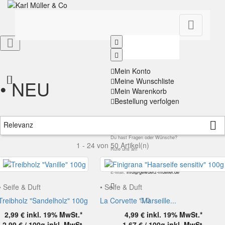


Mein Konto
• NEU
Meine Wunschliste
Mein Warenkorb
Bestellung verfolgen
Kontakt

Relevanz
Du hast Fragen oder Wünsche?
1 - 24 von 50 Artikel(n)
Rufe uns an!
Tel: 0611 - 300713
E-Mail:
info@gewuerz-mueller.de
• Seife & Duft
• Seife & Duft
0
Treibholz "Sandelholz" 100g
La Corvette "Marseille...
2,99 €
inkl. 19% MwSt.*
4,99 €
inkl. 19% MwSt.*
2,99 € / 100g
inkl. MwSt.
1,67 € / 100g
inkl. MwSt.