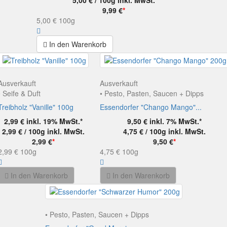
9,99 €
*
5,00 €
100g
In den Warenkorb
Ausverkauft
Ausverkauft
• Seife & Duft
• Pesto, Pasten, Saucen + Dipps
Treibholz "Vanille" 100g
Essendorfer "Chango Mango"...
2,99 €
inkl. 19% MwSt.*
9,50 €
inkl. 7% MwSt.*
2,99 € / 100g
inkl. MwSt.
4,75 € / 100g
inkl. MwSt.
2,99 €
*
9,50 €
*
2,99 €
100g
4,75 €
100g
In den Warenkorb
In den Warenkorb
• Pesto, Pasten, Saucen + Dipps