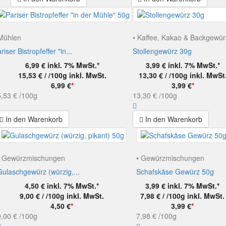
Mühlen
• Kaffee, Kakao & Backgewü
riser Bistropfeffer "in...
Stollengewürz 30g
6,99 €
inkl. 7% MwSt.*
3,99 €
inkl. 7% MwSt.*
15,53 € / /100g
inkl. MwSt.
13,30 € / /100g
inkl. MwSt
6,99 €
*
3,99 €
*
,53 €
/100g
13,30 €
/100g
In den Warenkorb
In den Warenkorb
• Gewürzmischungen
• Gewürzmischungen
Gulaschgewürz (würzig,...
Schafskäse Gewürz 50g
4,50 €
inkl. 7% MwSt.*
3,99 €
inkl. 7% MwSt.*
9,00 € / /100g
inkl. MwSt.
7,98 € / /100g
inkl. MwSt.
4,50 €
*
3,99 €
*
9,00 €
/100g
7,98 €
/100g