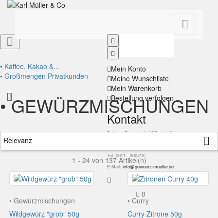


• Kaffee, Kakao &...
Mein Konto
• Großmengen Privatkunden
Meine Wunschliste
Mein Warenkorb
• GEWÜRZMISCHUNGEN
Bestellung verfolgen
Kontakt
Du hast Fragen oder Wünsche?

Relevanz
Rufe uns an!
Tel: 0611 - 300713
1 - 24 von 137 Artikel(n)
E-Mail:
info@gewuerz-mueller.de
0
• Gewürzmischungen
• Curry
Wildgewürz "grob" 50g
Curry Zitrone 50g