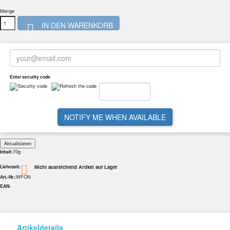
Menge
IN DEN WARENKORB

Enter security code
NOTIFY ME WHEN AVAILABLE
70g
Inhalt:
Nicht ausreichend Artikel auf Lager

Lieferzeit:
WFON
Art.-Nr.:
EAN:
Artikeldetails