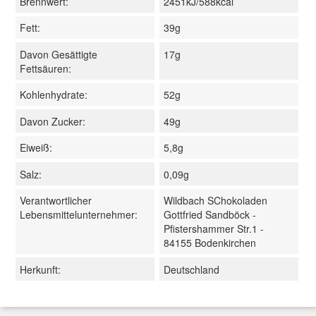
Brennwert:
2451kJ/588kcal
Fett:
39g
Davon Gesättigte
17g
Fettsäuren:
Kohlenhydrate:
52g
Davon Zucker:
49g
Eiweiß:
5,8g
Salz:
0,09g
Verantwortlicher
Wildbach SChokoladen
Lebensmittelunternehmer:
Gottfried Sandböck -
Pfistershammer Str.1 -
84155 Bodenkirchen
Herkunft:
Deutschland