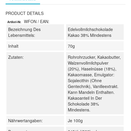
PRODUCT DETAILS
WFON
/ EAN:
Artikel-Nr.
Bezeichnung Des
Edelvollmilchschokolade
Lebensmittels:
Kakao 38% Mindestens
Inhalt
70g
Zutaten:
Rohrohrzucker, Kakaobutter,
Walzenvollmilchpulver
(20%), Haselnüsse (18%),
Kakaomasse, Emulgator:
Sojalecithin (ohne
Gentechnik), Vanilleextrakt.
Kann Mandeln Enthalten.​
Kakaoanteil In Der
Schokolade 38%
Mindestens.
Nährwertangaben:
Je 100g