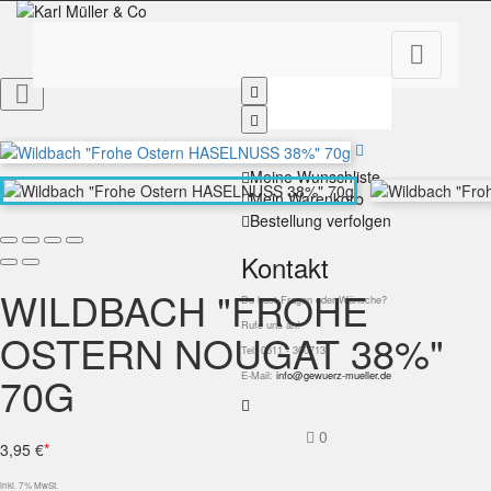


Mein Konto
Meine Wunschliste
Mein Warenkorb
Bestellung verfolgen
Kontakt
WILDBACH "FROHE
Du hast Fragen oder Wünsche?
Rufe uns an!
OSTERN NOUGAT 38%"
Tel: 0611 - 300713
70G
E-Mail:
info@gewuerz-mueller.de
0
3,95 €
*
inkl. 7% MwSt.