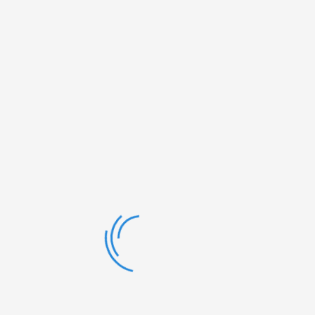
Grundpreis: (6,71 € 100g)
Versandkosten
*ggf. zzgl.
.
Nobelbitterschokolade° gefüllt mit
Whiskycreme°(60%) - alkoholhaltig
IN DEN WARENKORB
Inhalt:
70g
Lieferzeit:
2-7 Tage

Art.-Nr.:
EAN:
9006403018247
Beschreibung