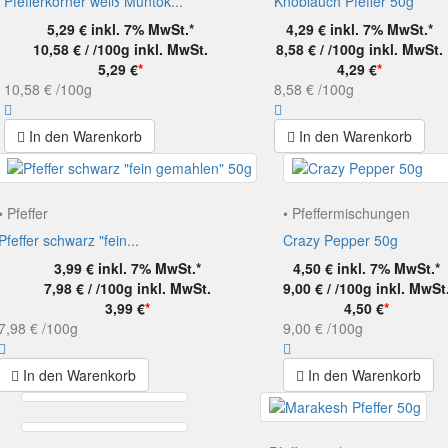
Pfefferkörner weiß Muntok...
Knoblauch Pfeffer 50g
5,29 €
inkl. 7% MwSt.*
4,29 €
inkl. 7% MwSt.*
10,58 € / /100g
inkl. MwSt.
8,58 € / /100g
inkl. MwSt.
5,29 €
*
4,29 €
*
10,58 €
/100g
8,58 €
/100g
In den Warenkorb
In den Warenkorb
• Pfeffer
• Pfeffermischungen
Pfeffer schwarz "fein...
Crazy Pepper 50g
3,99 €
inkl. 7% MwSt.*
4,50 €
inkl. 7% MwSt.*
7,98 € / /100g
inkl. MwSt.
9,00 € / /100g
inkl. MwSt
3,99 €
*
4,50 €
*
7,98 €
/100g
9,00 €
/100g
In den Warenkorb
In den Warenkorb