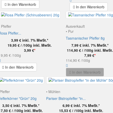
In den Warenkorb
In den Warenkorb
• Pfeffer
Ausverkauft
• Pur
Rosa Pfeffer...
Tasmanischer Pfeffer 8g
3,99 €
inkl. 7% MwSt.*
19,95 € / /100g
inkl. MwSt.
7,99 €
inkl. 7% MwSt.*
3,99 €
*
114,90 € / /100g
inkl. MwSt
19,95 €
/100g
7,99 €
*
114,90 €
/100g
In den Warenkorb
In den Warenkorb
 Pfeffer
• Mühlen
fefferkörner "Grün" 20g
Pariser Bistropfeffer "in...
3,50 €
inkl. 7% MwSt.*
6,99 €
inkl. 7% MwSt.*
17,50 € / /100g
inkl. MwSt.
15,53 € / /100g
inkl. MwSt.