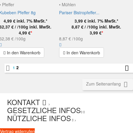
• Pfeffer
• Mühlen
Kubeben Pfeffer 8g
Pariser Bistropfeffer...
4,99 €
inkl. 7% MwSt.*
3,99 €
inkl. 7% MwSt.*
62,37 € / /100g
inkl. MwSt.
8,87 € / /100g
inkl. MwSt.
4,99 €
*
3,99 €
*
62,38 €
/100g
8,87 €
/100g
In den Warenkorb
In den Warenkorb


2
1

Zum Seitenanfang
KONTAKT
>
GESETZLICHE INFOS
NÜTZLICHE INFOS
>
Vertrag widerrufen