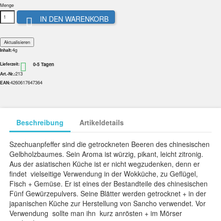
Menge
IN DEN WARENKORB

4g
Inhalt:
0-5 Tagen

Lieferzeit:
213
Art.-Nr.:
4260617647364
EAN:
Beschreibung
Artikeldetails
Szechuanpfeffer sind die getrockneten Beeren des chinesischen
Gelbholzbaumes. Sein Aroma ist würzig, pikant, leicht zitronig.
Aus der asiatischen Küche ist er nicht wegzudenken, denn er
findet vielseitige Verwendung in der Wokküche, zu Geflügel,
Fisch + Gemüse. Er ist eines der Bestandteile des chinesischen
Fünf Gewürzepulvers. Seine Blätter werden getrocknet + in der
japanischen Küche zur Herstellung von Sancho verwendet. Vor
Verwendung sollte man ihn kurz anrösten + im Mörser