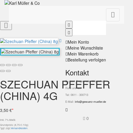


Mein Konto
Meine Wunschliste
Mein Warenkorb
Bestellung verfolgen
Kontakt
SZECHUAN PFEFFER
Du hast Fragen oder Wünsche?
Rufe uns an!
(CHINA) 4G
Tel: 0611 - 300713
E-Mail:
info@gewuerz-mueller.de
3,50 €
*
0
inkl. 7% MwSt.
Grundpreis: (8,75 € /10g)
*ggf. zzgl.
Versandkosten
.