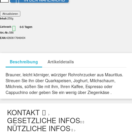

250g
Inhalt:
0-5 Tagen

Lieferzeit:
586
Art.-Nr.:
4260617646404
EAN:
Beschreibung
Artikeldetails
Brauner, leicht körniger, würziger Rohrohrzucker aus Mauritius.
Streuen Sie ihn über Quarkspeisen, Joghurt, Milchschaum,
Milchreis, süßen Sie mit ihm, Ihren Kaffee, Espresso oder
Cappuchino oder geben Sie ein wenig über Ziegenkäse .
KONTAKT
>
GESETZLICHE INFOS
NÜTZLICHE INFOS
>