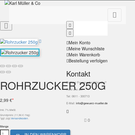


Mein Konto
Meine Wunschliste
Mein Warenkorb
Bestellung verfolgen
Kontakt
ROHRZUCKER 250G
Du hast Fragen oder Wünsche?
Rufe uns an!
Tel: 0611 - 300713
2,99 €
*
E-Mail:
info@gewuerz-mueller.de
inkl. 7% MwSt.
Grundpreis: (11,96 € /1kg)
*ggf. zzgl.
Versandkosten
.
0
Menge
IN DEN WARENKORB