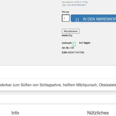
Grundpreis: (9,98 € /100g)
*ggf. zzgl.
Versandkosten
.
Menge
IN DEN WARENKO

50g
Inhalt:
0-5 Tagen

Lieferzeit:
108
Art.-Nr.:
4260617647586
EAN:
wunderbar zum Süßen von Schlagsahne, heißem Milchpunsch, Obstsalaten
Info
Nützliches