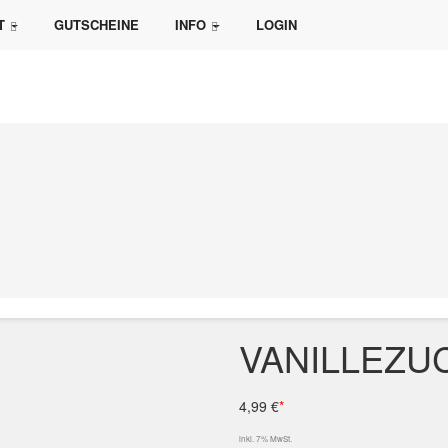
T
GUTSCHEINE
INFO
LOGIN
VANILLEZU
4,99 €
*
inkl. 7% MwSt.