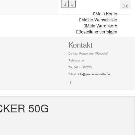
0
Mein Konto
Meine Wunschliste
Mein Warenkorb
Bestellung verfolgen
Kontakt
Du hast Fragen oder Wünsche?
Rufe uns an!
Tel: 0611 - 300713
E-Mail:
info@gewuerz-mueller.de
CKER 50G