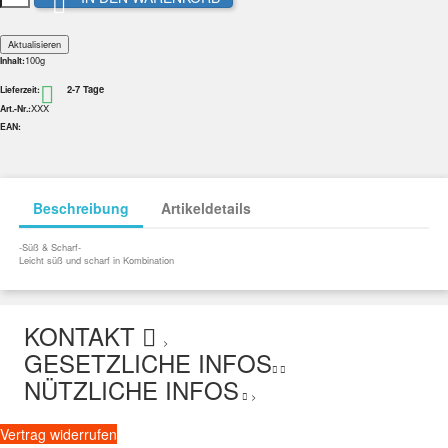

100g
Inhalt:
2-7 Tage

Lieferzeit:
XXX
Art.-Nr.:
EAN:
Beschreibung
Artikeldetails
-Süß & Scharf-
Leicht süß und scharf in Kombination
KONTAKT
>
GESETZLICHE INFOS
NÜTZLICHE INFOS
>
Vertrag widerrufen