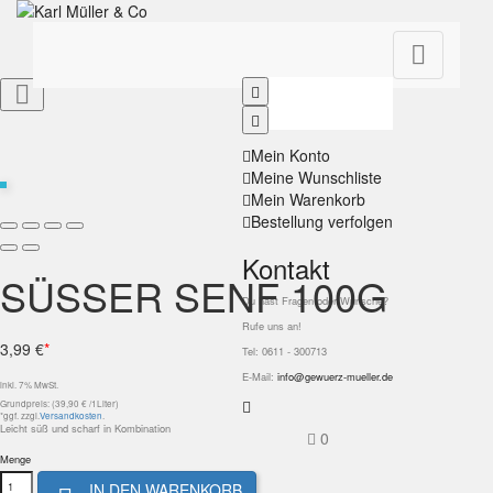


Mein Konto
Meine Wunschliste
Mein Warenkorb
Bestellung verfolgen
Kontakt
SÜSSER SENF 100G
Du hast Fragen oder Wünsche?
Rufe uns an!
3,99 €
*
Tel: 0611 - 300713
E-Mail:
info@gewuerz-mueller.de
inkl. 7% MwSt.
Grundpreis: (39,90 € /1Liter)
*ggf. zzgl.
Versandkosten
.
Leicht süß und scharf in Kombination
0
Menge
IN DEN WARENKORB