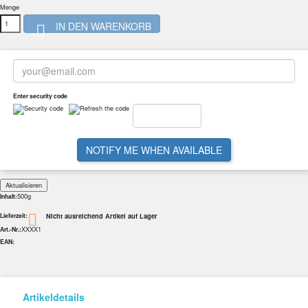
Menge
IN DEN WARENKORB

Enter security code
NOTIFY ME WHEN AVAILABLE
500g
Inhalt:
Nicht ausreichend Artikel auf Lager

Lieferzeit:
XXXX1
Art.-Nr.:
EAN:
Artikeldetails