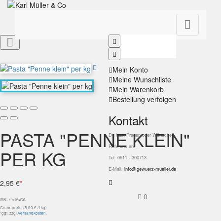


Mein Konto
Meine Wunschliste
Mein Warenkorb
Bestellung verfolgen
Kontakt
PASTA "PENNE KLEIN"
Du hast Fragen oder Wünsche?
Rufe uns an!
PER KG
Tel: 0611 - 300713
E-Mail:
info@gewuerz-mueller.de
2,95 €
*
0
inkl. 7% MwSt.
Grundpreis: (5,90 € /1kg)
*ggf. zzgl.
Versandkosten
.