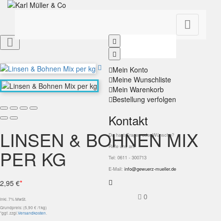


Mein Konto
Meine Wunschliste
Mein Warenkorb
Bestellung verfolgen
Kontakt
LINSEN & BOHNEN MIX
Du hast Fragen oder Wünsche?
Rufe uns an!
PER KG
Tel: 0611 - 300713
E-Mail:
info@gewuerz-mueller.de
2,95 €
*
0
inkl. 7% MwSt.
Grundpreis: (5,90 € /1kg)
*ggf. zzgl.
Versandkosten
.