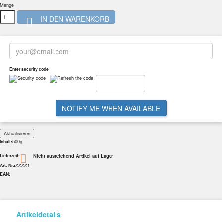
Menge
IN DEN WARENKORB

Enter security code
NOTIFY ME WHEN AVAILABLE
500g
Inhalt:
Nicht ausreichend Artikel auf Lager

Lieferzeit:
XXXX1
Art.-Nr.:
EAN:
Artikeldetails