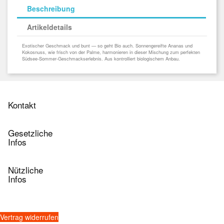
Beschreibung
Artikeldetails
Exotischer Geschmack und bunt — so geht Bio auch. Sonnengereifte Ananas und
Kokosnuss, wie frisch von der Palme, harmonieren in dieser Mischung zum perfekten
Südsee-Sommer-Geschmackserlebnis. Aus kontrolliert biologischem Anbau.
Kontakt
>
Gesetzliche
Infos
Nützliche
Infos
>
Vertrag widerrufen