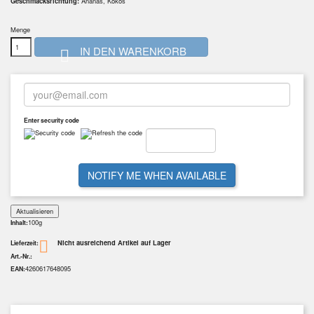
Geschmacksrichtung:
Ananas, Kokos
Menge
IN DEN WARENKORB

Enter security code
NOTIFY ME WHEN AVAILABLE
100g
Inhalt:
Nicht ausreichend Artikel auf Lager

Lieferzeit:
Art.-Nr.:
4260617648095
EAN: