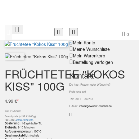


0
Mein Konto
Meine Wunschliste
Mein Warenkorb
Bestellung verfolgen
FRÜCHTETEE "KOKOS
Kontakt
KISS" 100G
Du hast Fragen oder Wünsche?
Rufe uns an!
Tel: 0611 - 300713
4,99 €
*
E-Mail:
info@gewuerz-mueller.de
inkl. 7% MwSt.
Grundpreis: (4,99 € /100g)
*ggf. zzgl.
Versandkosten
.
Dosierung:
1-2 gehäufte TL
Ziehzeit:
8-10 Minuten
Aufgusstemperatur:
100°C
Geschmacksbild:
fruchtig