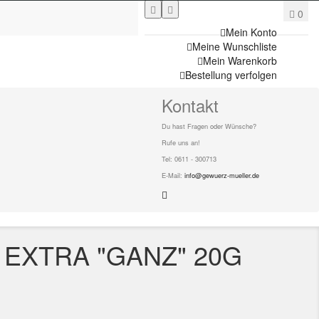
0
Mein Konto
Meine Wunschliste
Mein Warenkorb
Bestellung verfolgen
Kontakt
Du hast Fragen oder Wünsche?
Rufe uns an!
Tel: 0611 - 300713
E-Mail:
info@gewuerz-mueller.de
 EXTRA "GANZ" 20G