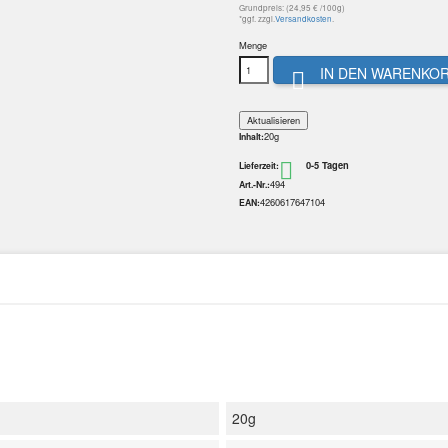
Grundpreis: (24,95 € /100g)
*ggf. zzgl.
Versandkosten
.
Menge
IN DEN WARENKO

20g
Inhalt:
0-5 Tagen

Lieferzeit:
494
Art.-Nr.:
4260617647104
EAN:
20g