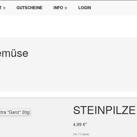
T
GUTSCHEINE
INFO
LOGIN
Gemüse
STEINPILZE
4,99 €
*
inkl. 7% MwSt.