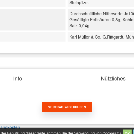
Steinpilze.
Durchschnittliche Nährwerte Je10
Gesättigte Fettsäuren 0,8g, Kohl
Salz 0,04g.
Karl Müller & Co, G.Rittgardt, M
Info
Nützliches
VERTRAG WIDERRUFEN
sandkosten
 der Benutzung dieser Seite, stimmen Sie der Verwendung von Cookies zu.
OK