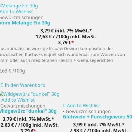
Add to Wishlist
 Gewürzmischungen
amm Melange Fin 30g
3,79 €
inkl. 7% MwSt.*
12,63 € / /100g
inkl. MwSt.
3,79 €
*
ine aromatische,würzige KräuterGewürzkomposition der
anzösischen Küche.Es eignet sich wunderbar zum Würzen von
amm oder auch mediteranen Fleisch + Gemüsegerichten
2,63 €
/100g
In den Warenkorb
Add to Wishlist
Add to Wishlist
 Gewürzmischungen
ildgewürz "dunkel" 30g
• Gewürzmischungen
Glühwein + Punschgewürz 5
3,79 €
inkl. 7% MwSt.*
3,99 €
inkl. 7% MwSt.*
12,63 € / /100g
inkl. MwSt.
7,98 € / /100g
inkl. MwSt.
3,79 €
*