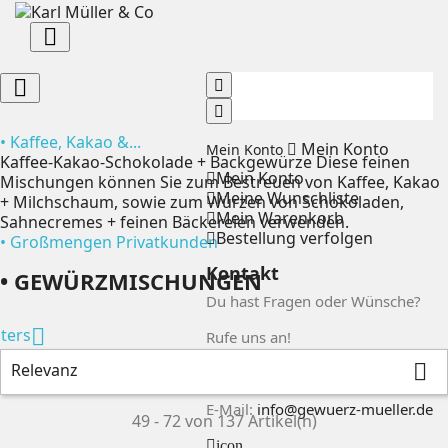


• Kaffee, Kakao &...
Mein Konto
Mein Konto
Kaffee-Kakao-Schokolade + Backgewürze Diese feinen
Mein Konto
Mischungen können Sie zum Bestreuen von Kaffee, Kakao
Meine Wunschliste
+ Milchschaum, sowie zum Würzen von Schokoladen,
Mein Warenkorb
Sahnecremes + feinen Bäckereien verwenden.
Bestellung verfolgen
• Großmengen Privatkunden
Kontakt
• GEWÜRZMISCHUNGEN
Du hast Fragen oder Wünsche?

lters
Rufe uns an!
Relevanz

Tel: 0611 - 300713
E-Mail:
info@gewuerz-mueller.de
49 - 72 von 137 Artikel(n)
icon