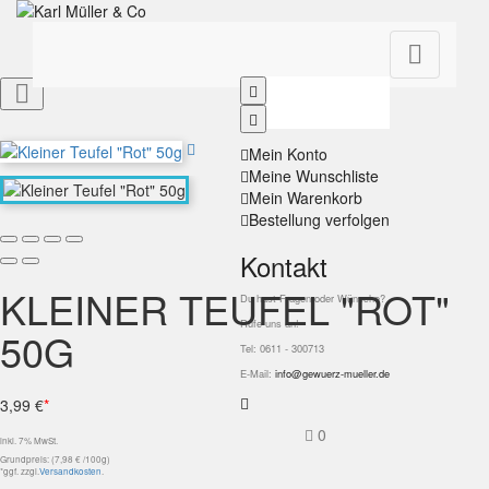


Mein Konto
Meine Wunschliste
Mein Warenkorb
Bestellung verfolgen
Kontakt
KLEINER TEUFEL "ROT"
Du hast Fragen oder Wünsche?
Rufe uns an!
50G
Tel: 0611 - 300713
E-Mail:
info@gewuerz-mueller.de
3,99 €
*
0
inkl. 7% MwSt.
Grundpreis: (7,98 € /100g)
*ggf. zzgl.
Versandkosten
.