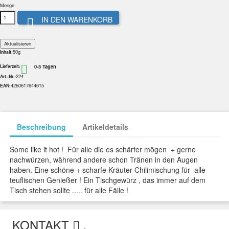
Menge
IN DEN WARENKORB

50g
Inhalt:
0-5 Tagen

Lieferzeit:
224
Art.-Nr.:
4260617644615
EAN:
Beschreibung
Artikeldetails
Some like it hot ! Für alle die es schärfer mögen + gerne
nachwürzen, während andere schon Tränen in den Augen
haben. Eine schöne + scharfe Kräuter-Chilimischung für alle
teuflischen Genießer ! Ein Tischgewürz , das immer auf dem
Tisch stehen sollte ..... für alle Fälle !
KONTAKT
>