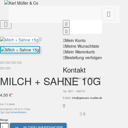


Mein Konto
Meine Wunschliste
Mein Warenkorb
Bestellung verfolgen
Kontakt
MILCH + SAHNE 10G
Du hast Fragen oder Wünsche?
Rufe uns an!
Tel: 0611 - 300713
4,50 €
*
E-Mail:
info@gewuerz-mueller.de
inkl. 7% MwSt.
Grundpreis: (45,00 € /100g)
*ggf. zzgl.
Versandkosten
.
0
Menge
IN DEN WARENKORB