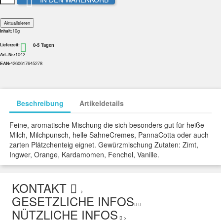

10g
Inhalt:
0-5 Tagen

Lieferzeit:
1042
Art.-Nr.:
4260617645278
EAN:
Beschreibung
Artikeldetails
Feine, aromatische Mischung die sich besonders gut für heiße
Milch, Milchpunsch, helle SahneCremes, PannaCotta oder auch
zarten Plätzchenteig eignet. Gewürzmischung Zutaten: Zimt,
Ingwer, Orange, Kardamomen, Fenchel, Vanille.
KONTAKT
>
GESETZLICHE INFOS
NÜTZLICHE INFOS
>