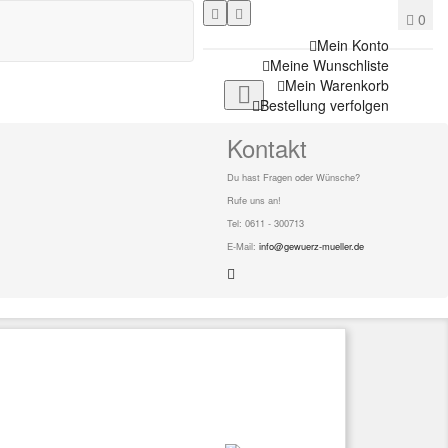
0
Mein Konto
Meine Wunschliste
Mein Warenkorb

Bestellung verfolgen
Kontakt
Du hast Fragen oder Wünsche?
Rufe uns an!
Tel: 0611 - 300713
E-Mail:
info@gewuerz-mueller.de