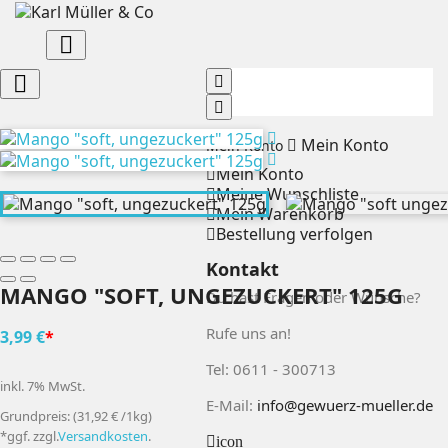


Mein Konto
Mein Konto
Mein Konto
Meine Wunschliste
Mein Warenkorb
Bestellung verfolgen
Kontakt
MANGO "SOFT, UNGEZUCKERT" 125G
Du hast Fragen oder Wünsche?
Rufe uns an!
3,99 €
*
Tel: 0611 - 300713
inkl. 7% MwSt.
E-Mail:
info@gewuerz-mueller.de
Grundpreis: (31,92 € /1kg)
*ggf. zzgl.
Versandkosten
.
icon