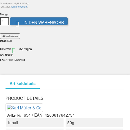
Grundpreis: (6,58 € /100g)
*ggf. zzgl.
Versandkosten
.
Menge
IN DEN WARENKORB

50g
Inhalt:
0-5 Tagen

Lieferzeit:
654
Art.-Nr.:
4260617642734
EAN:
Artikeldetails
PRODUCT DETAILS
654
/ EAN: 4260617642734
Artikel-Nr.
Inhalt
50g