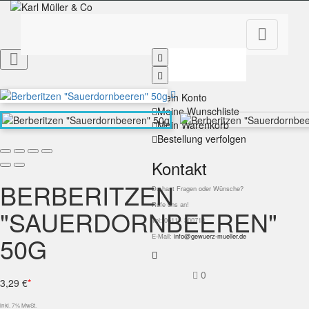


Mein Konto
Meine Wunschliste
Mein Warenkorb
Bestellung verfolgen
Kontakt
BERBERITZEN
Du hast Fragen oder Wünsche?
Rufe uns an!
"SAUERDORNBEEREN"
Tel: 0611 - 300713
50G
E-Mail:
info@gewuerz-mueller.de
0
3,29 €
*
inkl. 7% MwSt.