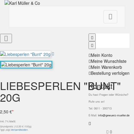


Mein Konto
Meine Wunschliste
Mein Warenkorb
Bestellung verfolgen
LIEBESPERLEN "BUNT"
Kontakt
20G
Du hast Fragen oder Wünsche?
Rufe uns an!
Tel: 0611 - 300713
2,50 €
*
E-Mail:
info@gewuerz-mueller.de
inkl. 7% MwSt.
Grundpreis: (12,50 € /100g)
*ggf. zzgl.
Versandkosten
.
0