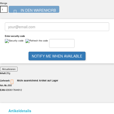
Menge
IN DEN WARENKORB

Enter security code
NOTIFY ME WHEN AVAILABLE
20g
Inhalt:
Nicht ausreichend Artikel auf Lager

Lieferzeit:
868
Art.-Nr.:
4260617644912
EAN:
Artikeldetails