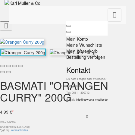


Mein Konto
Meine Wunschliste
Mein Warenkorb
Bestellung verfolgen
Kontakt
Du hast Fragen oder Wünsche?
BASMATI "ORANGEN
Rufe uns an!
CURRY" 200G
Tel: 0611 - 300713
E-Mail:
info@gewuerz-mueller.de
4,99 €
*
0
inkl. 7% MwSt.
Grundpreis: (24,95 € /1kg)
*ggf. zzgl.
Versandkosten
.