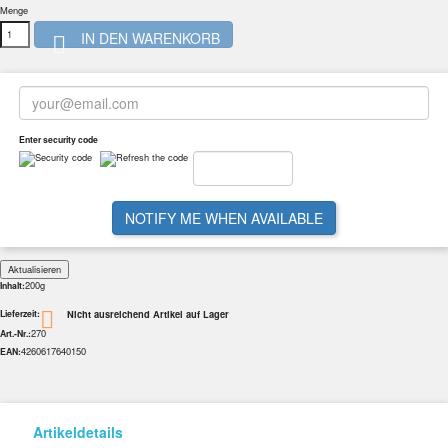
Menge
IN DEN WARENKORB

Enter security code
NOTIFY ME WHEN AVAILABLE
200g
Inhalt:
Nicht ausreichend Artikel auf Lager

Lieferzeit:
270
Art.-Nr.:
4260617640150
EAN:
Artikeldetails