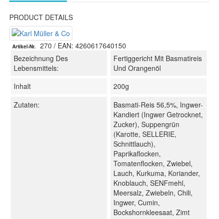
PRODUCT DETAILS
270
/ EAN: 4260617640150
Artikel-Nr.
Bezeichnung Des
Fertiggericht Mit Basmatireis
Lebensmittels:
Und Orangenöl
Inhalt
200g
Zutaten:
Basmati-Reis 56,5%, Ingwer-
Kandiert (Ingwer Getrocknet,
Zucker), Suppengrün
(Karotte, SELLERIE,
Schnittlauch),
Paprikaflocken,
Tomatenflocken, Zwiebel,
Lauch, Kurkuma, Koriander,
Knoblauch, SENFmehl,
Meersalz, Zwiebeln, Chili,
Ingwer, Cumin,
Bockshornkleesaat, Zimt