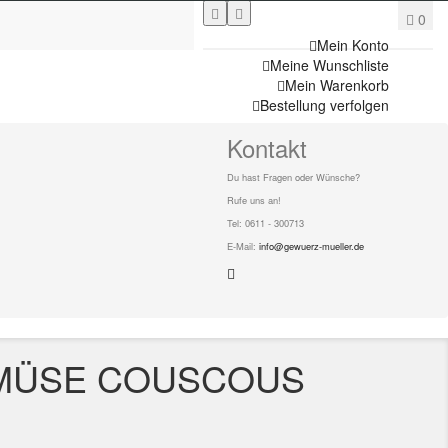
0
Mein Konto
Meine Wunschliste
Mein Warenkorb
Bestellung verfolgen
Kontakt
Du hast Fragen oder Wünsche?
Rufe uns an!
Tel: 0611 - 300713
E-Mail:
info@gewuerz-mueller.de
EMÜSE COUSCOUS