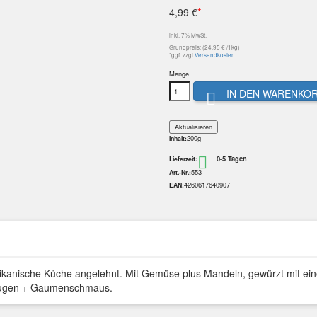
4,99 €
*
inkl. 7% MwSt.
Grundpreis: (24,95 € /1kg)
*ggf. zzgl.
Versandkosten
.
Menge
IN DEN WARENKO

200g
Inhalt:
0-5 Tagen

Lieferzeit:
553
Art.-Nr.:
4260617640907
EAN:
afrikanische Küche angelehnt. Mit Gemüse plus Mandeln, gewürzt mit e
e Augen + Gaumenschmaus.