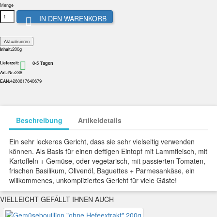
Menge
IN DEN WARENKORB

200g
Inhalt:
0-5 Tagen

Lieferzeit:
288
Art.-Nr.:
4260617640679
EAN:
Beschreibung
Artikeldetails
Ein sehr leckeres Gericht, dass sie sehr vielseitig verwenden
können. Als Basis für einen deftigen Eintopf mit Lammfleisch, mit
Kartoffeln + Gemüse, oder vegetarisch, mit passierten Tomaten,
frischen Basilikum, Olivenöl, Baguettes + Parmesankäse, ein
willkommenes, unkompliziertes Gericht für viele Gäste!
VIELLEICHT GEFÄLLT IHNEN AUCH