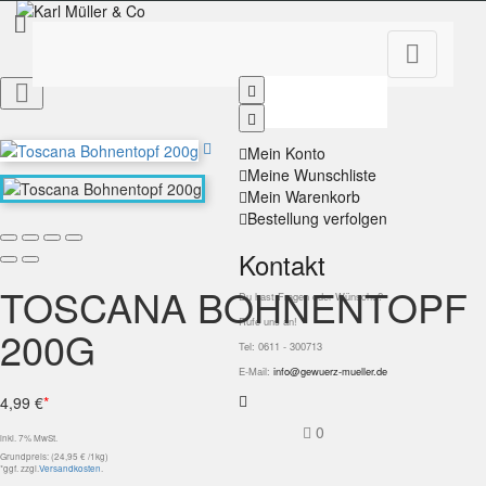


Mein Konto
Meine Wunschliste
Mein Warenkorb
Bestellung verfolgen
Kontakt
TOSCANA BOHNENTOPF
Du hast Fragen oder Wünsche?
Rufe uns an!
200G
Tel: 0611 - 300713
E-Mail:
info@gewuerz-mueller.de
4,99 €
*
0
inkl. 7% MwSt.
Grundpreis: (24,95 € /1kg)
*ggf. zzgl.
Versandkosten
.