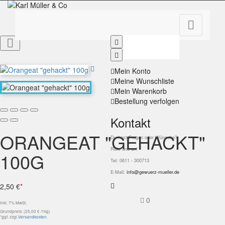


Mein Konto
Meine Wunschliste
Mein Warenkorb
Bestellung verfolgen
Kontakt
ORANGEAT "GEHACKT"
Du hast Fragen oder Wünsche?
Rufe uns an!
100G
Tel: 0611 - 300713
E-Mail:
info@gewuerz-mueller.de
2,50 €
*
0
inkl. 7% MwSt.
Grundpreis: (25,00 € /1kg)
*ggf. zzgl.
Versandkosten
.