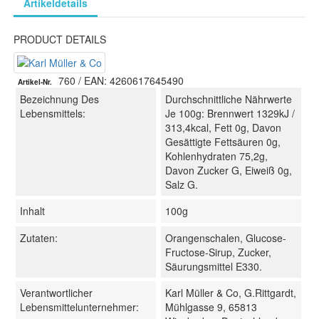
Artikeldetails
PRODUCT DETAILS
760
/ EAN: 4260617645490
Artikel-Nr.
Bezeichnung Des
Durchschnittliche Nährwerte
Lebensmittels:
Je 100g: Brennwert 1329kJ /
313,4kcal, Fett 0g, Davon
Gesättigte Fettsäuren 0g,
Kohlenhydraten 75,2g,
Davon Zucker G, Eiweiß 0g,
Salz G.
Inhalt
100g
Zutaten:
Orangenschalen, Glucose-
Fructose-Sirup, Zucker,
Säurungsmittel E330.
Verantwortlicher
Karl Müller & Co, G.Rittgardt,
Lebensmittelunternehmer:
Mühlgasse 9, 65813