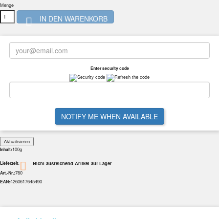
Menge
IN DEN WARENKORB

Enter security code
NOTIFY ME WHEN AVAILABLE
100g
Inhalt:
Nicht ausreichend Artikel auf Lager

Lieferzeit:
760
Art.-Nr.:
4260617645490
EAN: