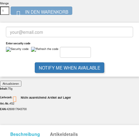
Menge
IN DEN WARENKORB

Enter security code
NOTIFY ME WHEN AVAILABLE
70g
Inhalt:
Nicht ausreichend Artikel auf Lager

Lieferzeit:
452
Art.-Nr.:
4260617643700
EAN:
Beschreibung
Artikeldetails