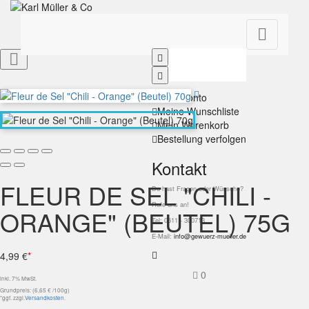


Mein Konto
Meine Wunschliste
Mein Warenkorb
Bestellung verfolgen
Kontakt
FLEUR DE SEL "CHILI -
Du hast Fragen oder Wünsche?
Rufe uns an!
ORANGE" (BEUTEL) 75G
Tel: 0611 - 300713
E-Mail:
info@gewuerz-mueller.de
4,99 €
*
0
inkl. 7% MwSt.
Grundpreis: (6,65 € /100g)
*ggf. zzgl.
Versandkosten
.