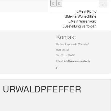
0
Mein Konto
Meine Wunschliste
Mein Warenkorb
Bestellung verfolgen
Kontakt
Du hast Fragen oder Wünsche?
Rufe uns an!
Tel: 0611 - 300713
E-Mail:
info@gewuerz-mueller.de
I URWALDPFEFFER