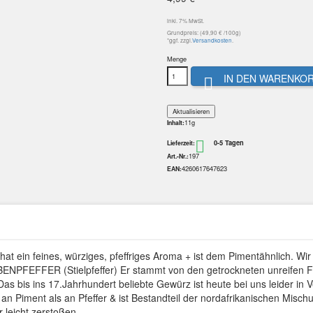
inkl. 7% MwSt.
Grundpreis: (49,90 € /100g)
*ggf. zzgl.
Versandkosten
.
Menge
IN DEN WARENKO

11g
Inhalt:
0-5 Tagen

Lieferzeit:
197
Art.-Nr.:
4260617647623
EAN:
t ein feines, würziges, pfeffriges Aroma + ist dem Pimentähnlich. Wir f
EBENPFEFFER (Stielpfeffer) Er stammt von den getrockneten unreife
s bis ins 17.Jahrhundert beliebte Gewürz ist heute bei uns leider in Ve
 Piment als an Pfeffer & ist Bestandteil der nordafrikanischen Misch
 leicht zerstoßen.