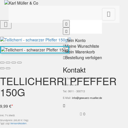


Mein Konto
Meine Wunschliste
Mein Warenkorb
Bestellung verfolgen
Kontakt
TELLICHERRI PFEFFER
Du hast Fragen oder Wünsche?
Rufe uns an!
150G
Tel: 0611 - 300713
E-Mail:
info@gewuerz-mueller.de
9,99 €
*
0
inkl. 7% MwSt.
Grundpreis: (66,60 € /1kg)
*ggf. zzgl.
Versandkosten
.