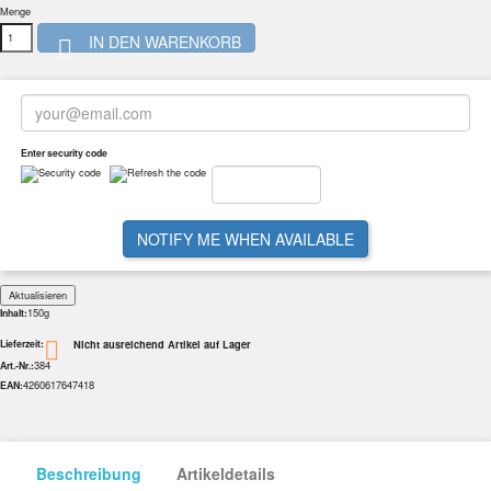
Menge
IN DEN WARENKORB

Enter security code
NOTIFY ME WHEN AVAILABLE
150g
Inhalt:
Nicht ausreichend Artikel auf Lager

Lieferzeit:
384
Art.-Nr.:
4260617647418
EAN:
Beschreibung
Artikeldetails