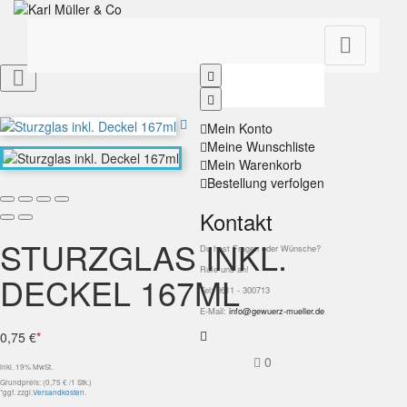


Mein Konto
Meine Wunschliste
Mein Warenkorb
Bestellung verfolgen
Kontakt
STURZGLAS INKL.
Du hast Fragen oder Wünsche?
Rufe uns an!
DECKEL 167ML
Tel: 0611 - 300713
E-Mail:
info@gewuerz-mueller.de
0,75 €
*
0
inkl. 19% MwSt.
Grundpreis: (0,75 € /1 Stk.)
*ggf. zzgl.
Versandkosten
.