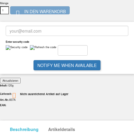
Menge
IN DEN WARENKORB

Enter security code
NOTIFY ME WHEN AVAILABLE
120g
Inhalt:
Nicht ausreichend Artikel auf Lager

Lieferzeit:
837A
Art.-Nr.:
EAN:
Beschreibung
Artikeldetails