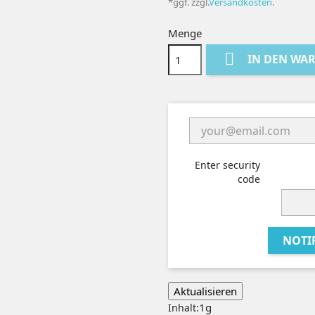
*ggf. zzgl.
Versandkosten
.
Menge

IN DEN WA
Enter security
code
NOTI
1g
Inhalt: