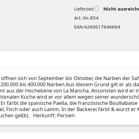

Nicht ausreiche
Lieferzeit:
854
Art.-Nr.:
4260617646664
EAN:
ten öffnen sich von September bis Oktober, die Narben der S
00.000 bis 400.000 Narben.Aus diesem Grund gilt er als das
t aus der Hochebene von La Mancha. Ansonsten wird er im
rnationalen Küche wird er vor allem wegen seiner wundersc
 färbt die spanische Paella, die französische Boulliabaise 
, Fisch oder auch Lamm. In der Bäckerei färbt & würzt er K
uchen gel(b). Herkunft: Persien