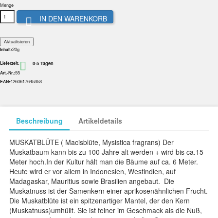
Menge
IN DEN WARENKORB

20g
Inhalt:
0-5 Tagen

Lieferzeit:
55
Art.-Nr.:
4260617645353
EAN:
Beschreibung
Artikeldetails
MUSKATBLÜTE ( Macisblüte, Mysistica fragrans) Der
Muskatbaum kann bis zu 100 Jahre alt werden + wird bis ca.15
Meter hoch.In der Kultur hält man die Bäume auf ca. 6 Meter.
Heute wird er vor allem in Indonesien, Westindien, auf
Madagaskar, Mauritius sowie Brasilien angebaut. Die
Muskatnuss ist der Samenkern einer aprikosenähnlichen Frucht.
Die Muskatblüte ist ein spitzenartiger Mantel, der den Kern
(Muskatnuss)umhüllt. Sie ist feiner im Geschmack als die Nuß,