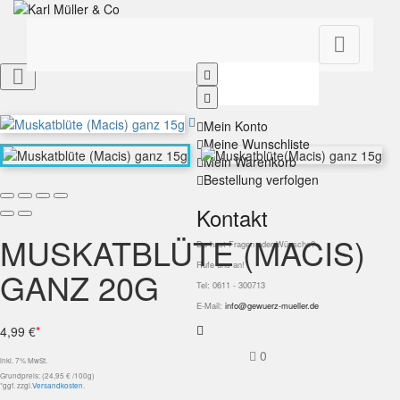


Mein Konto
Meine Wunschliste
Mein Warenkorb
Bestellung verfolgen
Kontakt
MUSKATBLÜTE (MACIS)
Du hast Fragen oder Wünsche?
Rufe uns an!
GANZ 20G
Tel: 0611 - 300713
E-Mail:
info@gewuerz-mueller.de
4,99 €
*
0
inkl. 7% MwSt.
Grundpreis: (24,95 € /100g)
*ggf. zzgl.
Versandkosten
.