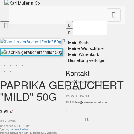


Mein Konto
Meine Wunschliste
Mein Warenkorb
Bestellung verfolgen
Kontakt
PAPRIKA GERÄUCHERT
Du hast Fragen oder Wünsche?
Rufe uns an!
"MILD" 50G
Tel: 0611 - 300713
E-Mail:
info@gewuerz-mueller.de
3,99 €
*
0
inkl. 7% MwSt.
Grundpreis: (7,98 € /100g)
*ggf. zzgl.
Versandkosten
.
Paprika geräuchert hot "Extremadura/Spanien"