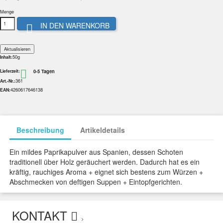
Menge
IN DEN WARENKORB

50g
Inhalt:
0-5 Tagen

Lieferzeit:
361
Art.-Nr.:
4260617646138
EAN:
Beschreibung
Artikeldetails
Ein mildes Paprikapulver aus Spanien, dessen Schoten
traditionell über Holz geräuchert werden. Dadurch hat es ein
kräftig, rauchiges Aroma + eignet sich bestens zum Würzen +
Abschmecken von deftigen Suppen + Eintopfgerichten.
KONTAKT
>