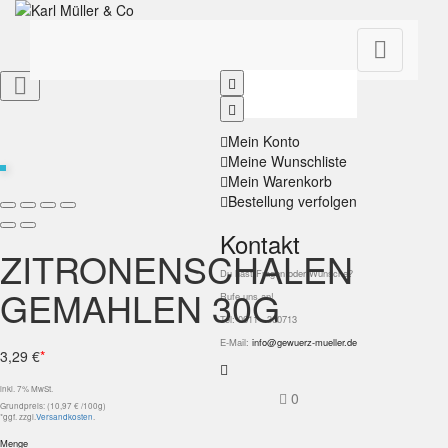


Mein Konto
Meine Wunschliste
Mein Warenkorb
Bestellung verfolgen
Kontakt
ZITRONENSCHALEN
Du hast Fragen oder Wünsche?
GEMAHLEN 30G
Rufe uns an!
Tel: 0611 - 300713
E-Mail:
info@gewuerz-mueller.de
3,29 €
*
inkl. 7% MwSt.
0
Grundpreis: (10,97 € /100g)
*ggf. zzgl.
Versandkosten
.
Menge