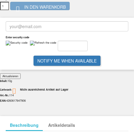
IN DEN WARENKORB

Enter security code
NOTIFY ME WHEN AVAILABLE
10g
Inhalt:
Nicht ausreichend Artikel auf Lager

Lieferzeit:
114
Art.-Nr.:
4260617647906
EAN:
Beschreibung
Artikeldetails