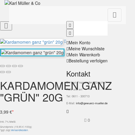


Mein Konto
Meine Wunschliste
Mein Warenkorb
Bestellung verfolgen
Kontakt
KARDAMOMEN GANZ
Du hast Fragen oder Wünsche?
Rufe uns an!
"GRÜN" 20G
Tel: 0611 - 300713
E-Mail:
info@gewuerz-mueller.de
3,99 €
*
0
inkl. 7% MwSt.
Grundpreis: (19,95 € /100g)
*ggf. zzgl.
Versandkosten
.