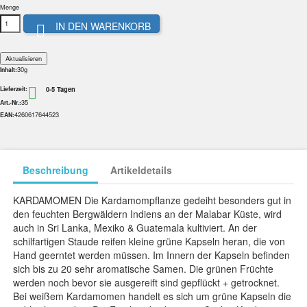
Menge
IN DEN WARENKORB

30g
Inhalt:
0-5 Tagen

Lieferzeit:
35
Art.-Nr.:
4260617644523
EAN:
Beschreibung
Artikeldetails
KARDAMOMEN Die Kardamompflanze gedeiht besonders gut in
den feuchten Bergwäldern Indiens an der Malabar Küste, wird
auch in Sri Lanka, Mexiko & Guatemala kultiviert. An der
schilfartigen Staude reifen kleine grüne Kapseln heran, die von
Hand geerntet werden müssen. Im Innern der Kapseln befinden
sich bis zu 20 sehr aromatische Samen. Die grünen Früchte
werden noch bevor sie ausgereift sind gepflückt + getrocknet.
Bei weißem Kardamomen handelt es sich um grüne Kapseln die