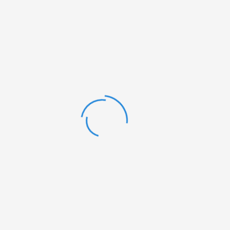
Enter security code
NOTIFY ME WHEN AVAILABLE
Inhalt:
355ml
Lieferzeit:
Nicht ausreichend Artikel auf Lager

Art.-Nr.:
ASG
EAN:
Beschreibung