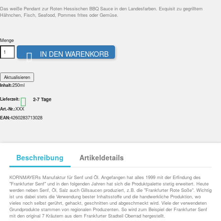
Das weiße Pendant zur Roten Hessischen BBQ Sauce in den Landesfarben. Exquisit zu gegrilltem
Hähnchen, Fisch, Seafood, Pommes frites oder Gemüse.
Menge
IN DEN WARENKORB

250ml
Inhalt:
2-7 Tage

Lieferzeit:
XXX
Art.-Nr.:
4260283713028
EAN:
Beschreibung
Artikeldetails
KORNMAYERs Manufaktur für Senf und Öl. Angefangen hat alles 1999 mit der Erfindung des
"Frankfurter Senf" und in den folgenden Jahren hat sich die Produktpalette stetig erweitert. Heute
werden neben Senf, Öl, Salz auch Gillsaucen produziert, z.B. die "Frankfurter Rote Soße". Wichtig
ist uns dabei stets die Verwendung bester Inhaltsstoffe und die handwerkliche Produktion, wo
vieles noch selbst gerührt, gehackt, geschnitten und abgeschmeckt wird. Viele der verwendeten
Grundprodukte stammen von regionalen Produzenten. So wird zum Beispiel der Frankfurter Senf
mit den original 7 Kräutern aus dem Frankfurter Stadteil Oberrad hergestellt.