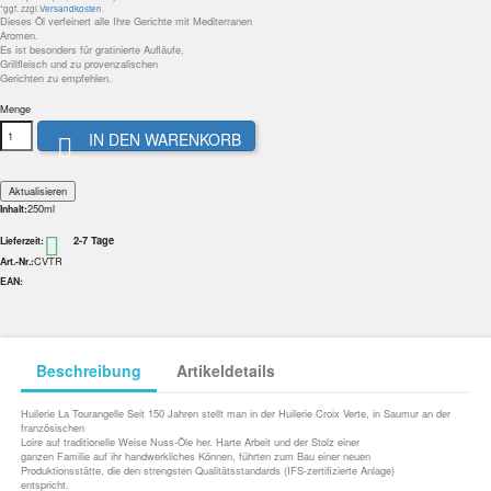
*ggf. zzgl.
Versandkosten
.
Dieses Öl verfeinert alle Ihre Gerichte mit Mediterranen
Aromen.
Es ist besonders für gratinierte Aufläufe,
Grillfleisch und zu provenzalischen
Gerichten zu empfehlen.
Menge
IN DEN WARENKORB

250ml
Inhalt:
2-7 Tage

Lieferzeit:
CVTR
Art.-Nr.:
EAN:
Beschreibung
Artikeldetails
Huilerie La Tourangelle Seit 150 Jahren stellt man in der Huilerie Croix Verte, in Saumur an der
französischen
Loire auf traditionelle Weise Nuss-Öle her. Harte Arbeit und der Stolz einer
ganzen Familie auf ihr handwerkliches Können, führten zum Bau einer neuen
Produktionsstätte, die den strengsten Qualitätsstandards (IFS-zertifizierte Anlage)
entspricht.