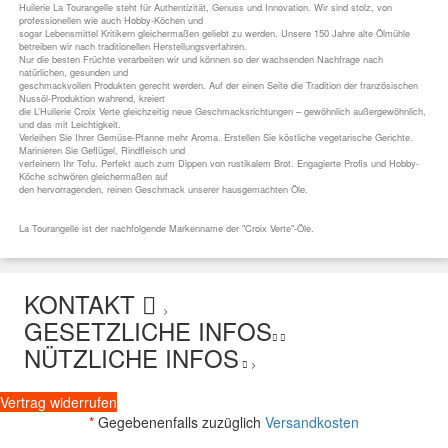
Huilerie La Tourangelle steht für Authentizität, Genuss und Innovation. Wir sind stolz, von
professionellen wie auch Hobby-Köchen und
sogar Lebensmittel Kritikern gleichermaßen geliebt zu werden. Unsere 150 Jahre alte Ölmühle
betreiben wir nach traditionellen Herstellungsverfahren.
Nur die besten Früchte verarbeiten wir und können so der wachsenden Nachfrage nach
natürlichen, gesunden und
geschmackvollen Produkten gerecht werden. Auf der einen Seite die Tradition der französischen
Nussöl-Produktion wahrend, kreiert
die L’Huilerie Croix Verte gleichzeitig neue Geschmacksrichtungen – gewöhnlich außergewöhnlich,
und das mit Leichtigkeit.
Verleihen Sie Ihrer Gemüse-Pfanne mehr Aroma. Erstellen Sie köstliche vegetarische Gerichte.
Marinieren Sie Geflügel, Rindfleisch und
verfeinern Ihr Tofu. Perfekt auch zum Dippen von rustikalem Brot. Engagierte Profis und Hobby-
Köche schwören gleichermaßen auf
den hervorragenden, reinen Geschmack unserer hausgemachten Öle.
La Tourangelle ist der nachfolgende Markenname der "Croix Verte"-Öle.
KONTAKT
>
GESETZLICHE INFOS
NÜTZLICHE INFOS
>
Vertrag widerrufen
*
Gegebenenfalls zuzüglich
Versandkosten