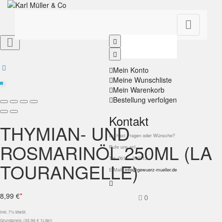


Mein Konto
Meine Wunschliste
Mein Warenkorb
Bestellung verfolgen
Kontakt
THYMIAN- UND
Du hast Fragen oder Wünsche?
ROSMARINÖL 250ML (LA
Rufe uns an!
Tel: 0611 - 300713
TOURANGELLE)
E-Mail:
info@gewuerz-mueller.de
8,99 €
*
0
inkl. 7% MwSt.
Grundpreis: (35,96 € 1Liter)