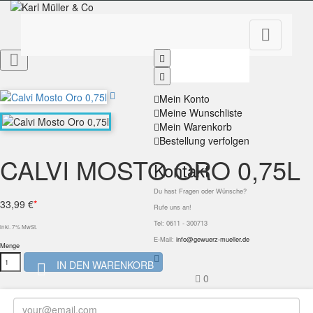


Mein Konto
Meine Wunschliste
Mein Warenkorb
Bestellung verfolgen
CALVI MOSTO ORO 0,75L
Kontakt
Du hast Fragen oder Wünsche?
33,99 €
*
Rufe uns an!
Tel: 0611 - 300713
inkl. 7% MwSt.
E-Mail:
info@gewuerz-mueller.de
Menge
IN DEN WARENKORB

0