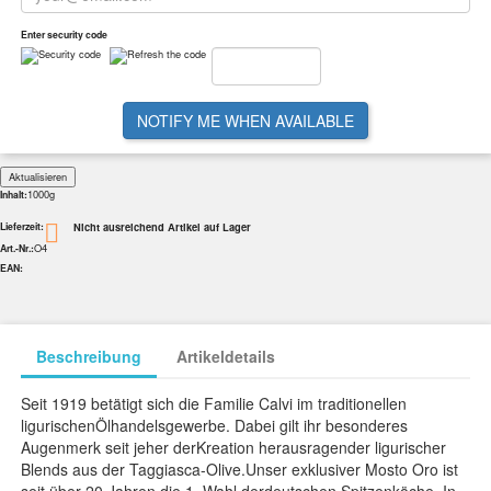
Enter security code
NOTIFY ME WHEN AVAILABLE
1000g
Inhalt:
Nicht ausreichend Artikel auf Lager

Lieferzeit:
O4
Art.-Nr.:
EAN:
Beschreibung
Artikeldetails
Seit 1919 betätigt sich die Familie Calvi im traditionellen
ligurischenÖlhandelsgewerbe. Dabei gilt ihr besonderes
Augenmerk seit jeher derKreation herausragender ligurischer
Blends aus der Taggiasca-Olive.Unser exklusiver Mosto Oro ist