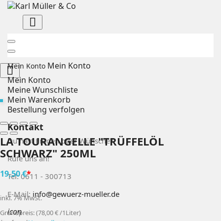

Mein Konto
Mein Konto

Mein Konto
Meine Wunschliste
Mein Warenkorb
Bestellung verfolgen
Kontakt
LA TOURANGELLE "TRÜFFELÖL
Du hast Fragen oder Wünsche?
SCHWARZ" 250ML
Rufe uns an!
19,50 €
*
Tel: 0611 - 300713
E-Mail:
info@gewuerz-mueller.de
inkl. 7% MwSt.
icon
Grundpreis: (78,00 € /1Liter)