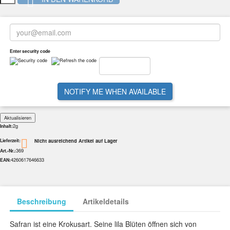

Enter security code
NOTIFY ME WHEN AVAILABLE
2g
Inhalt:
Nicht ausreichend Artikel auf Lager

Lieferzeit:
369
Art.-Nr.:
4260617646633
EAN:
Beschreibung
Artikeldetails
Safran ist eine Krokusart. Seine lila Blüten öffnen sich von